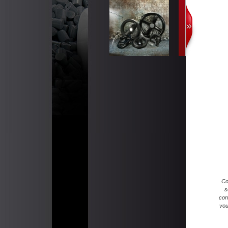
Co
s
con
vou