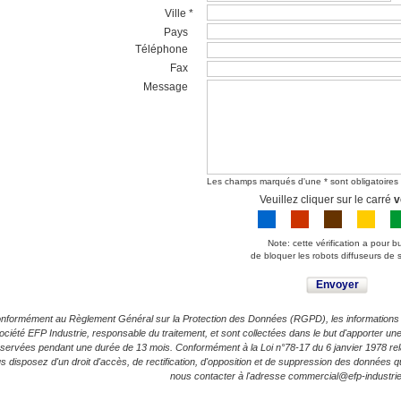
Ville *
Pays
Téléphone
Fax
Message
Les champs marqués d'une * sont obligatoires
Veuillez cliquer sur le carré
v
Note: cette vérification a pour b
de bloquer les robots diffuseurs de
Envoyer
nformément au Règlement Général sur la Protection des Données (RGPD), les informations rec
ociété EFP Industrie, responsable du traitement, et sont collectées dans le but d'apporter 
servées pendant une durée de 13 mois. Conformément à la Loi n°78-17 du 6 janvier 1978 relativ
s disposez d'un droit d'accès, de rectification, d'opposition et de suppression des données 
nous contacter à l'adresse commercial@efp-industri