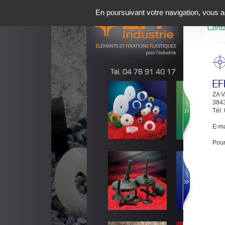
Accue
En poursuivant votre navigation, vous ac
Prése
Cont
Tél. 04 76 91 40 17
EF
ZA 
384
Tél.
E-ma
Pour