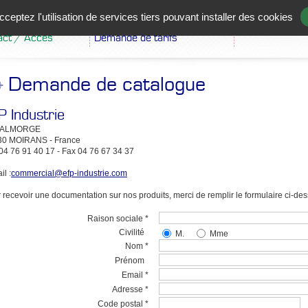
il
Demande de catalogue
Suivi de vos
ceptez l'utilisation de services tiers pouvant installer des cookies
commandes
ntation
Demande d'échantillons
act / Accès
Demande de tarifs
Demande de catalogue
P Industrie
VALMORGE
30 MOIRANS - France
 04 76 91 40 17 - Fax 04 76 67 34 37
il :
commercial@efp-industrie.com
 recevoir une documentation sur nos produits, merci de remplir le formulaire ci-des
Raison sociale *
Civilité
M.
Mme
Nom *
Prénom
Email *
Adresse *
Code postal *